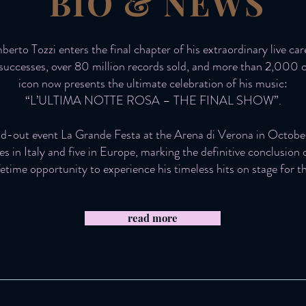
BIO & NEWS
erto Tozzi enters the final chapter of his extraordinary live car
successes, over 80 million records sold, and more than 2,000 co
icon now presents the ultimate celebration of his music:
“L’ULTIMA NOTTE ROSA – THE FINAL SHOW”.
ld-out event La Grande Festa at the Arena di Verona in October
es in Italy and five in Europe, marking the definitive conclusion 
time opportunity to experience his timeless hits on stage for th
read more