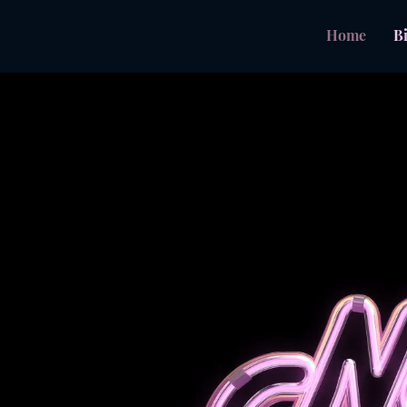
Home
B