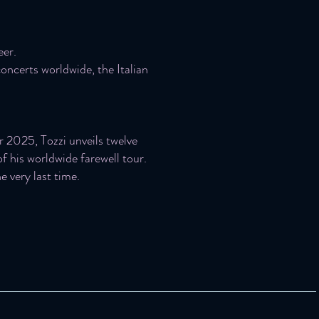
eer.
ncerts worldwide, the Italian
 2025, Tozzi unveils twelve
of his worldwide farewell tour.
e very last time.