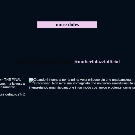
more dates
INSTAGRAM
@umbertotozziofficial